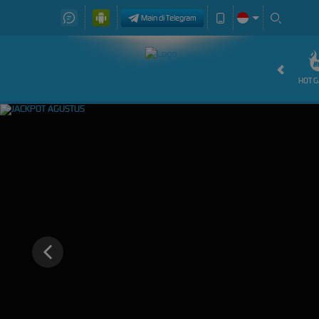
Main di Telegram
HOT 