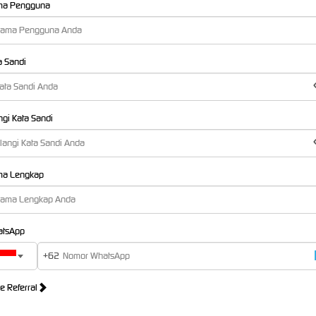
ma Pengguna
13 Sep
21.00.00
a Sandi
PREMIERE LEAGUE
WESTHAM
TOTTENHAM
ngi Kata Sandi
13 Sep
21.00.00
PREMIERE LEAGUE
a Lengkap
NEWCASTLE
WOLVERHAMPTON
tsApp
+62
e Referral