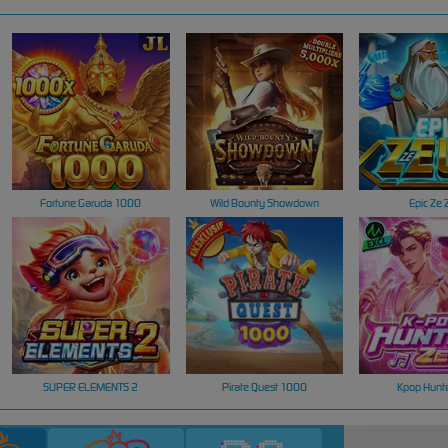
Fortune Garuda 1000
Wild Bounty Showdown
Epic Ze 
SUPER ELEMENTS 2
Pirate Quest 1000
Kpop Hunte