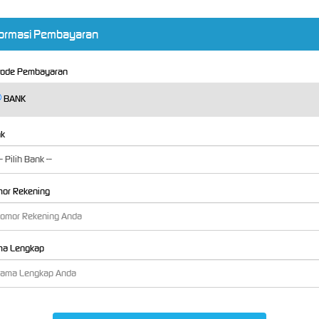
UNDUH APLIK
formasi Pembayaran
SERU88 APP
Nikmati berbagai pe
ode Pembayaran
BANK
SERU88
k
Panduan in
Pindai kode QR
untuk Unduh
or Rekening
Android APK
a Lengkap