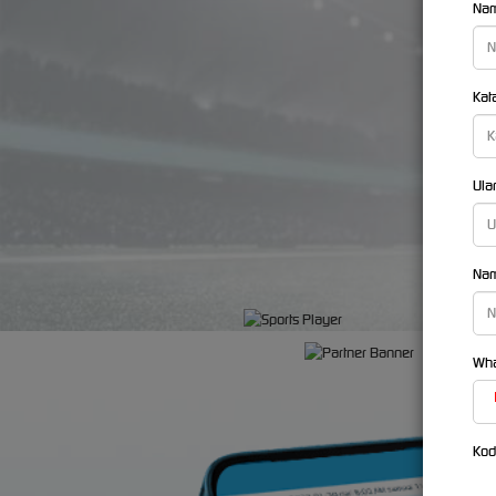
Na
sib****g
IDR
1,959,240.00
Gates of Olympus Super
Scatter
Kat
cavby11****a
IDR
1,900,200.00
Gates of Olympus™
Ula
aj****a
IDR
1,722,000.00
Fortune of Olympus
Nam
sib****g
IDR
1,699,800.00
Gates of Olympus Super
Scatter
Wha
cavby11****a
IDR
1,614,500.00
Gates of Olympus™
Kod