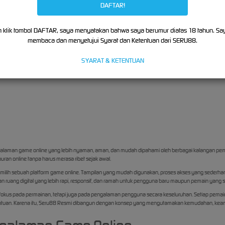
 klik tombol DAFTAR, saya menyatakan bahwa saya berumur diatas 18 tahun. Say
membaca dan menyetujui Syarat dan Ketentuan dari SERU88.
SYARAT & KETENTUAN
aman game online yang lebih nyaman, aman, dan mudah dipahami oleh berbagai kalangan pemain. 
ran online tanpa harus merasa ribet sejak awal.
lih sebuah platform game online. Tampilan yang mudah digunakan, proses akses yang sederhana
ang digital yang lebih rapi, responsif, dan ramah untuk pengguna baru maupun pemain yang s
okus pada permainan, tetapi juga pada pengalaman pengguna secara keseluruhan. Setiap pemai
antuan. Karena itu, Seru88 Resmi dibangun dengan konsep yang mengutamakan kemudahan, kea