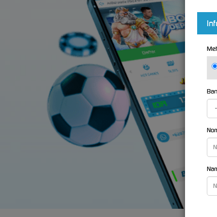
In
Met
Ban
Nom
Nam